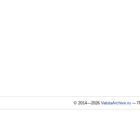
© 2014—2026
ValutaArchive.ru
— По