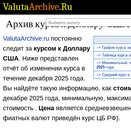
Valuta
Archive
.Ru
Архив курса к Доллару США 
ValutaArchive.ru
постоянно
следит за
курсом к Доллару
–> График курса за
–> Таблица курса з
США
. Ниже представлен
–> Минимальный, 
отчёт об изменении курса в
2025
года
–> Средний курс в
течение декабря 2025 года.
Вы найдёте такую информацию, как
стои
декабре 2025 года, минимальную, макси
стоимость .
Цена
является средневзвешен
фиатных валют приведён курс ЦБ РФ).