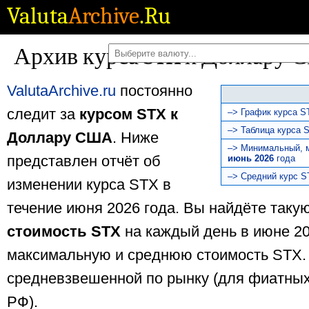
Valuta
Archive
.Ru
Архив курса STX к Доллару 
ValutaArchive.ru
постоянно
следит за
курсом STX к
–> График курса S
–> Таблица курса 
Доллару США
. Ниже
–> Минимальный, 
представлен отчёт об
июнь 2026
года
–> Средний курс S
изменении курса STX в
течение июня 2026 года. Вы найдёте таку
стоимость STX
на каждый день в июне 20
максимальную и среднюю стоимость STX
средневзвешенной по рынку (для фиатных
РФ).