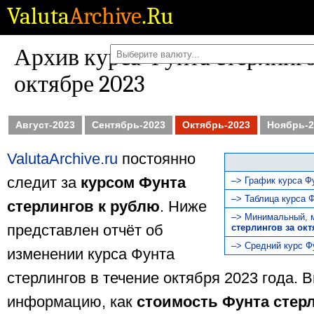
Valuta
Archive
.Ru
Архив курса Фунта стерлинго
октябре 2023
Август-2023
Сентябрь-2023
Октябрь-2023
Ноябрь-2
ValutaArchive.ru
постоянно
следит за
курсом Фунта
–> График курса Фу
–> Таблица курса Ф
стерлингов к рублю
. Ниже
–> Минимальный, 
представлен отчёт об
стерлингов за окт
–> Средний курс Ф
изменении курса Фунта
стерлингов в течение октября 2023 года. 
информацию, как
стоимость Фунта стер