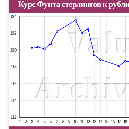
Курс Фунта стерлингов к рублю
124
122
120
118
116
114
112
1
2
3
4
5
6
7
8
9
10
11
12
13
14
15
16
17
18