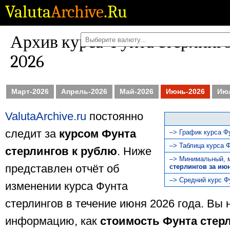
Valuta
Archive
.Ru
Архив курса Фунта стерлинго
2026
Март-2026
Апрель-2026
Май-2026
Июнь-2026
Ию
ValutaArchive.ru
постоянно
следит за
курсом Фунта
–> График курса Ф
–> Таблица курса Ф
стерлингов к рублю
. Ниже
–> Минимальный, 
представлен отчёт об
стерлингов за ию
–> Средний курс Ф
изменении курса Фунта
стерлингов в течение июня 2026 года. Вы 
информацию, как
стоимость Фунта стер