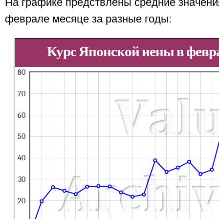
На графике предствлены средние значени
феврале месяце за разные годы:
Курс Японской иены в февра
80
70
60
50
40
30
20