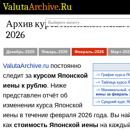
Valuta
Archive
.Ru
Архив курса Японской иены к
2026
Декабрь-2025
Январь-2026
Февраль-2026
Март-202
ValutaArchive.ru
постоянно
следит за
курсом Японской
–> График курса Я
–> Таблица курса 
иены к рублю
. Ниже
–> Минимальный, 
представлен отчёт об
иены за февраль 
–> Средний курс Я
изменении курса Японской
иены в течение февраля 2026 года. Вы н
как
стоимость Японской иены
на каждый